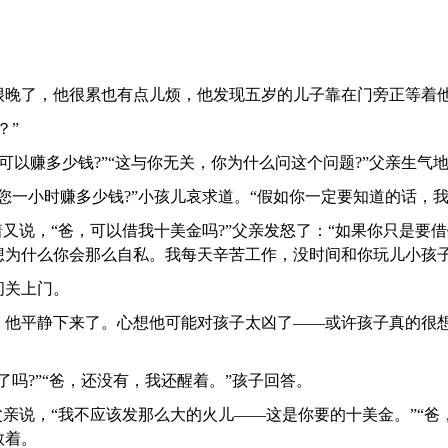
很晚了，他很累也有点儿烦，他发现五岁的儿子靠在门旁正等着
？”
时可以赚多少钱?”“这与你无关，你为什么问这个问题?”父亲生气
您一小时赚多少钱?”小孩儿哀求道。“假如你一定要知道的话，
着又说，“爸，可以借我十美金吗?”父亲发怒了：“如果你只是要
想为什么你会那么自私。我每天辛苦工作，没时间和你玩儿小孩子
间关上门。
，他平静下来了。心想他可能对孩子太凶了——或许孩子真的很
了吗?”“爸，还没有，我还醒着。”孩子回答。
父亲说，“我不应该发那么大的火儿——这是你要的十美金。”“爸
数着。