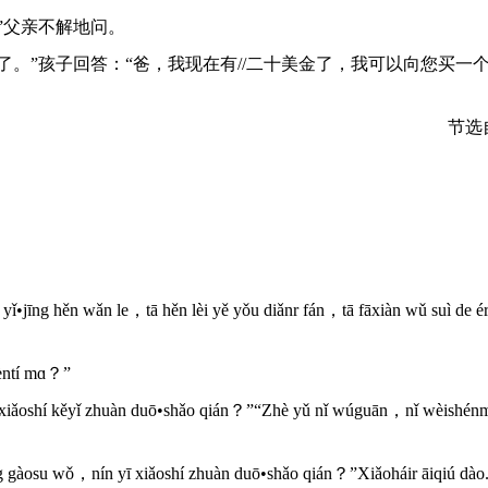
”父亲不解地问。
了。”孩子回答：“爸，我现在有//二十美金了，我可以向您买一
节选
 yǐ•jīng hěn wǎn le，tā hěn lèi yě yǒu diǎnr fán，tā fāxiàn wǔ suì de 
èntí mɑ？”
iǎoshí kěyǐ zhuàn duō•shǎo qián？”“Zhè yǔ nǐ wúguān，nǐ wèishén
 gàosu wǒ，nín yī xiǎoshí zhuàn duō•shǎo qián？”Xiǎoháir āiqiú dào.“J