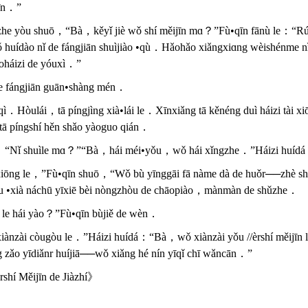
jīn．”
he yòu shuō，“Bà，kěyǐ jiè wǒ shí měijīn mɑ？”Fù•qīn fānù le：“Rúguǒ
 huídào nǐ de fángjiān shuìjiào •qù．Hǎohǎo xiǎngxiɑng wèishénme n
ǎoháizi de yóuxì．”
de fángjiān guān•shàng mén．
ngqì．Hòulái，tā píngjìng xià•lái le．Xīnxiǎng tā kěnéng duì háizi tài 
tā píngshí hěn shǎo yàoguo qián．
jiān：“Nǐ shuìle mɑ？”“Bà，hái méi•yǒu，wǒ hái xǐngzhe．”Háizi huíd
 xiōng le，”Fù•qīn shuō，“Wǒ bù yīnggāi fā nàme dà de huǒr──zhè sh
u •xià náchū yīxiē bèi nòngzhòu de chāopiào，mànmàn de shǔzhe．
n le hái yào？”Fù•qīn bùjiě de wèn．
ànzài còugòu le．”Háizi huídá：“Bà，wǒ xiànzài yǒu //èrshí měijīn l
g zǎo yīdiǎnr huíjiā──wǒ xiǎng hé nín yīqǐ chī wǎncān．”
rshí Měijīn de Jiàzhí》