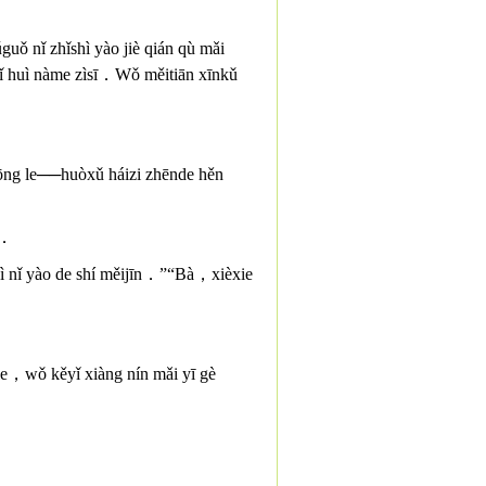
 nǐ zhǐshì yào jiè qián qù mǎi
ǐ huì nàme zìsī．Wǒ měitiān xīnkǔ
xiōng le──huòxǔ háizi zhēnde hěn
á．
ì nǐ yào de shí měijīn．”“Bà，xièxie
e，wǒ kěyǐ xiàng nín mǎi yī gè