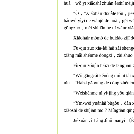
huà，wǒ yī xiǎoshí zhuàn èrshí měi
“Ò，”Xiǎoháir dīxiàle tóu，jiēz
háowú yìyì de wánjù de huà，gěi wǒ
gōngzuò，méi shíjiān hé nǐ wánr xi
Xiǎoháir mòmò de huídào zìjǐ 
Fù•qīn zuò xià•lái hái zài shē
xiǎng mǎi shénme dōngxi，zài shuō 
Fù•qīn zǒujìn háizi de fáng
“Wǒ gāngcái kěnéng duì nǐ tài
nín．”Háizi gāoxìng de cóng zhěnto
“Wèishénme nǐ yǐ•jīng yǒu qiá
“Yīn•wèi yuánlái bùgòu，dàn xi
xiǎoshí de shíjiān mɑ？Míngtiān qǐn
Jiéxuǎn zì Táng Jìliǔ biānyì 《È