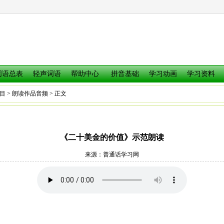
词语总表
轻声词语
帮助中心
拼音基础
学习动画
学习资料
目
>
朗读作品音频
> 正文
《二十美金的价值》示范朗读
来源：
普通话学习网