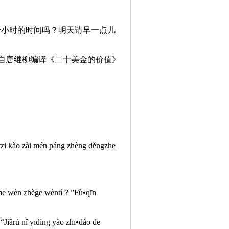
个小时的时间吗？明天请早一点儿
自唐继柳编译《二十美金的价值》
érzi kào zài mén páng zhèng děngzhe
me wèn zhège wèntí？”Fù•qīn
iǎrú nǐ yīdìng yào zhī•dào de