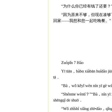
“为什么你已经有钱了还要？
“因为原来不够，但现在凑够
回家——我想和您一起吃晚餐。”
Zuòpǐn 7 Hào
Yī tiān，bàbɑ xiàbān huídào jiā
tā．
“Bà，wǒ kěyǐ wèn nín yī gè w
“Shénme wèntí？”“Bà，nín yī x
shēngqì de shuō．
“Wǒ zhǐshì xiǎng zhī•dào，qǐng