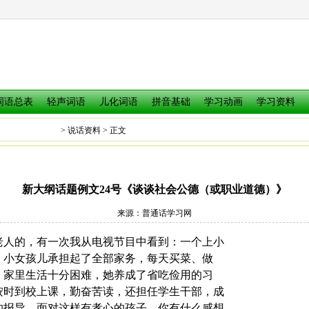
词语总表
轻声词语
儿化词语
拼音基础
学习动画
学习资料
普通话之家
>
说话资料
> 正文
新大纲话题例文24号《谈谈社会公德（或职业道德）》
来源：
普通话学习网
老人的，有一次我从电视节目中看到：一个上小
。小女孩儿承担起了全部家务，每天买菜、做
。家里生活十分困难，她养成了省吃俭用的习
按时到校上课，勤奋苦读，还担任学生干部，成
的报导，面对这样有孝心的孩子，你有什么感想